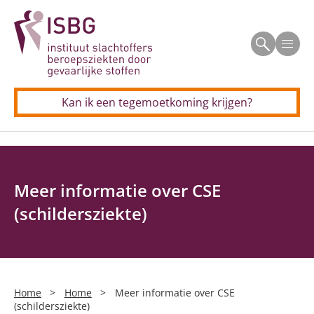
Over de regeling TSB
Men
Beroepsziekten
Kan ik een tegemoetkoming krijgen?
Longkanker door asbest
Voor professionals
Allergisch beroepsastma
Longkanker door asbest
Contact
CSE (schildersziekte)
Meer informatie over CSE
Allergisch beroepsastma
(schildersziekte)
Longkanker door silica
CSE (schildersziekte)
Silicose
Neus(bijholte)kanker door houtstof
Home
>
Home
>
Meer informatie over CSE
(schildersziekte)
Persoonlijke verhalen