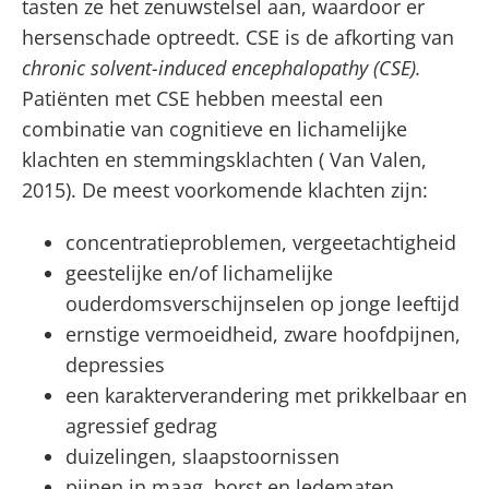
tasten ze het zenuwstelsel aan, waardoor er
stappen
hersenschade optreedt. CSE is de afkorting van
chronic solvent-induced encephalopathy (CSE).
De behandeling van uw aanvraag in vier
Patiënten met CSE hebben meestal een
stappen
combinatie van cognitieve en lichamelijke
klachten en stemmingsklachten ( Van Valen,
Meer informatie over allergische
2015). De meest voorkomende klachten zijn:
beroepsastma
concentratieproblemen, vergeetachtigheid
geestelijke en/of lichamelijke
Meer informatie over CSE (schildersziekte)
ouderdomsverschijnselen op jonge leeftijd
ernstige vermoeidheid, zware hoofdpijnen,
depressies
een karakterverandering met prikkelbaar en
agressief gedrag
duizelingen, slaapstoornissen
pijnen in maag, borst en ledematen,