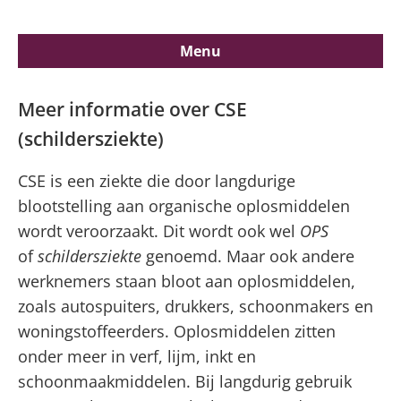
Menu
Uitvouwe
Home
Meer informatie over CSE
(schildersziekte)
Kom ik in aanmerking voor een
CSE is een ziekte die door langdurige
tegemoetkoming?
blootstelling aan organische oplosmiddelen
wordt veroorzaakt. Dit wordt ook wel
OPS
Kom ik in aanmerking voor een
of
schildersziekte
genoemd. Maar ook andere
tegemoetkoming?
werknemers staan bloot aan oplosmiddelen,
zoals autospuiters, drukkers, schoonmakers en
Kom ik in aanmerking voor een
woningstoffeerders. Oplosmiddelen zitten
tegemoetkoming?
onder meer in verf, lijm, inkt en
schoonmaakmiddelen. Bij langdurig gebruik
De behandeling van uw aanvraag in vier