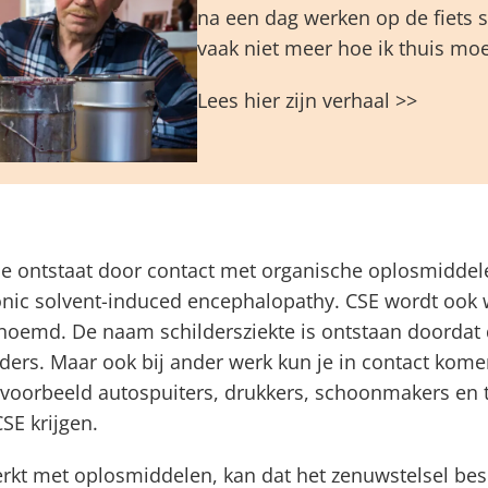
na een dag werken op de fiets st
vaak niet meer hoe ik thuis mo
Lees hier zijn verhaal >>
die ontstaat door contact met organische oplosmiddele
onic solvent-induced encephalopathy. CSE wordt ook 
genoemd. De naam schildersziekte is ontstaan doordat 
ders. Maar ook bij ander werk kun je in contact kom
voorbeeld autospuiters, drukkers, schoonmakers en t
SE krijgen.
rkt met oplosmiddelen, kan dat het zenuwstelsel be