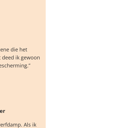
gene die het
t deed ik gewoon
escherming.”
er
erfdamp. Als ik