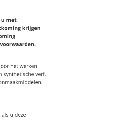
t u met
tkoming krijgen
koming
e voorwaarden.
door het werken
synthetische verf,
hoonmaakmiddelen.
 als u deze