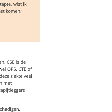
apte, wist ik
est komen.’
n. CSE is de
wel OPS, CTE of
deze ziekte veel
en met
apijtleggers
schadigen.