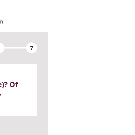
n.
6
7
)? Of
?