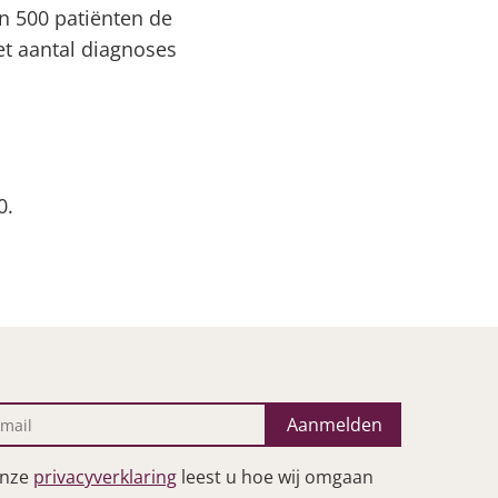
n 500 patiënten de
et aantal diagnoses
0.
Aanmelden
onze
privacyverklaring
leest u hoe wij omgaan