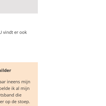
 U vindt er ook
hilder
maar ineens mijn
elde ik al mijn
etsband die
ger op de stoep.