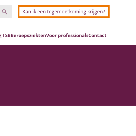
Kan ik een tegemoetkoming krijgen?
Zoeken
g TSB
Beroepsziekten
Voor professionals
Contact