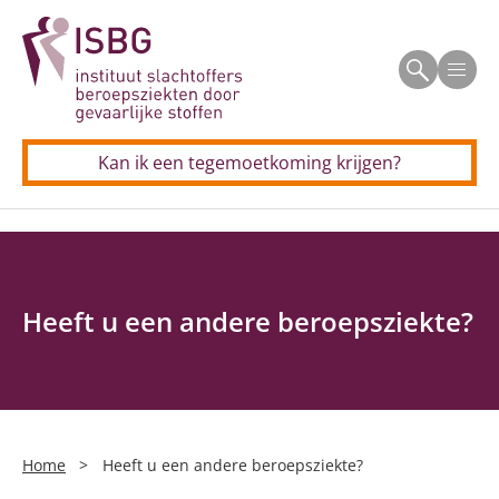
Over de regeling TSB
Men
Beroepsziekten
Kan ik een tegemoetkoming krijgen?
Longkanker door asbest
Voor professionals
Allergisch beroepsastma
Longkanker door asbest
Contact
CSE (schildersziekte)
Allergisch beroepsastma
Heeft u een andere beroepsziekte?
Longkanker door silica
CSE (schildersziekte)
Silicose
Neus(bijholte)kanker door houtstof
Home
>
Heeft u een andere beroepsziekte?
Persoonlijke verhalen