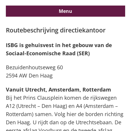
Menu
Contact
Routebeschrijving directiekantoor
ISBG is gehuisvest in het gebouw van de
Routebeschrijving directiekantoor
Sociaal-Economische Raad (SER)
Bezuidenhoutseweg 60
2594 AW Den Haag
Vanuit Utrecht, Amsterdam, Rotterdam
Bij het Prins Clausplein komen de rijkswegen
A12 (Utrecht – Den Haag) en A4 (Amsterdam –
Rotterdam) samen. Volg hier de borden richting
Den Haag. U rijdt dan op de Utrechtsebaan. De
eerste afslag Voorburg en de tweede afslag